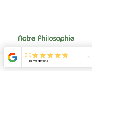
Notre Philosophie
Phone
Email
LinkedIn
Concilier l'approche design,
l'intelligence collective, et
l'ouverture à des disciplines
variées.
Chaque intervention est une fusion
de l'humain, du marketing, et de
l'innovation.